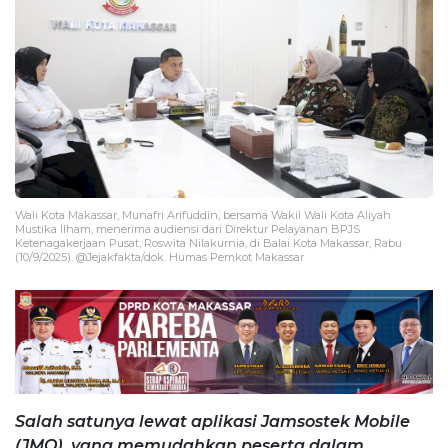
Wali Kota Makassar, Munafri Arifuddin, bersama Wakil Wali Kota Aliyah
Mustika Ilham, menerima audiensi dari Direktur Pelayanan BPJS
Ketenagakerjaan Pusat, Roswita Nilakurnia, di Balai Kota Makassar, Rabu
(10/9/2025). @Jejakfakta/dok. Humas Pemkot Makassar
Salah satunya lewat aplikasi Jamsostek Mobile
(JMO), yang memudahkan peserta dalam