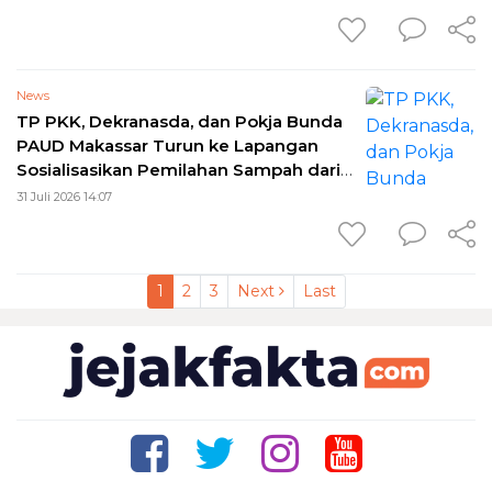
News
TP PKK, Dekranasda, dan Pokja Bunda
PAUD Makassar Turun ke Lapangan
Sosialisasikan Pemilahan Sampah dari
Rumah
31 Juli 2026 14:07
1
2
3
Next
Last