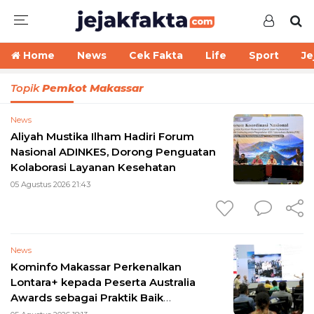
Home
News
Cek Fakta
Life
Sport
Je
Topik
Pemkot Makassar
News
Aliyah Mustika Ilham Hadiri Forum
Nasional ADINKES, Dorong Penguatan
Kolaborasi Layanan Kesehatan
05 Agustus 2026 21:43
News
Kominfo Makassar Perkenalkan
Lontara+ kepada Peserta Australia
Awards sebagai Praktik Baik
Transformasi Digital