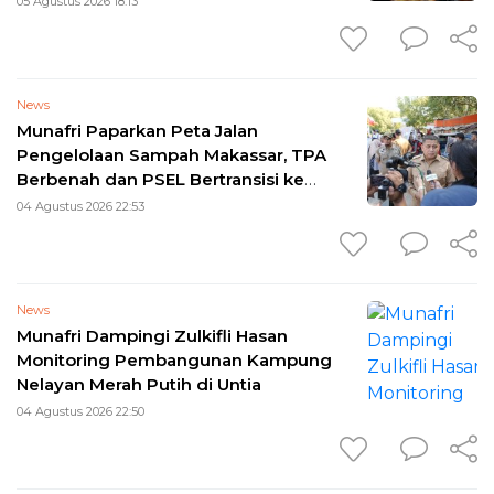
05 Agustus 2026 18:13
News
Munafri Paparkan Peta Jalan
Pengelolaan Sampah Makassar, TPA
Berbenah dan PSEL Bertransisi ke
Perpres 109
04 Agustus 2026 22:53
News
Munafri Dampingi Zulkifli Hasan
Monitoring Pembangunan Kampung
Nelayan Merah Putih di Untia
04 Agustus 2026 22:50