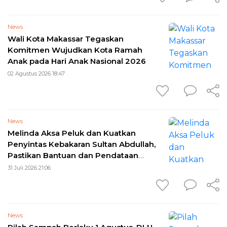
News
Wali Kota Makassar Tegaskan
Komitmen Wujudkan Kota Ramah
Anak pada Hari Anak Nasional 2026
02 Agustus 2026 18:47
News
Melinda Aksa Peluk dan Kuatkan
Penyintas Kebakaran Sultan Abdullah,
Pastikan Bantuan dan Pendataan
Korban Berjalan
31 Juli 2026 21:06
News