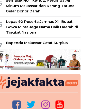
Semarak HUT ke-102, Perumda Air
5
Minum Makassar dan Karang Taruna
Gelar Donor Darah
Lepas 92 Peserta Jamnas XII, Bupati
6
Gowa Minta Jaga Nama Baik Daerah di
Tingkat Nasional
Bapenda Makassar Catat Surplus
7
Rp130 Miliar, Realisasi PAD Tembus
49 Persen
Wamenkes Apresiasi Capaian 100
8
Persen Desa Siaga TB di Pangkep,
Siap Jadi Percontohan Nasional