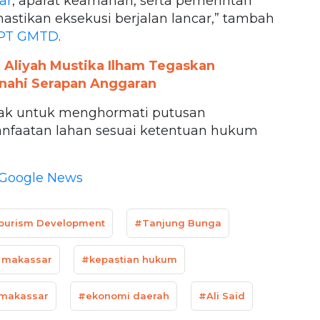
ar
, aparat keamanan, serta pemerintah
tikan eksekusi berjalan lancar,” tambah
PT GMTD
.
 Aliyah Mustika Ilham Tegaskan
nahi Serapan Anggaran
ak untuk menghormati putusan
faatan lahan sesuai ketentuan hukum
Google News
ourism Development
#Tanjung Bunga
 makassar
#kepastian hukum
makassar
#ekonomi daerah
#Ali Said