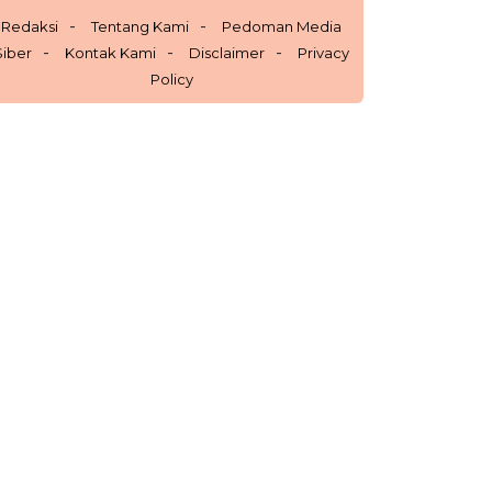
Redaksi
Tentang Kami
Pedoman Media
Siber
Kontak Kami
Disclaimer
Privacy
Policy