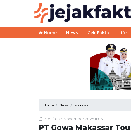
Home
News
Cek Fakta
Life
Home
News
Makassar
Senin, 03 November 2025 11:03
PT Gowa Makassar Tou