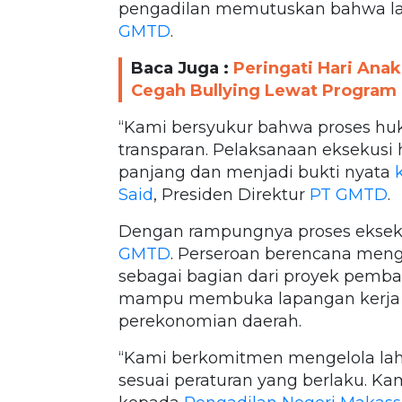
pengadilan memutuskan bahwa la
GMTD
.
Baca Juga :
Peringati Hari Ana
Cegah Bullying Lewat Program
“Kami bersyukur bahwa proses huk
transparan. Pelaksanaan eksekusi 
panjang dan menjadi bukti nyata
k
Said
, Presiden Direktur
PT GMTD
.
Dengan rampungnya proses eksekusi
GMTD
. Perseroan berencana me
sebagai bagian dari proyek pemb
mampu membuka lapangan kerja b
perekonomian daerah.
“Kami berkomitmen mengelola lah
sesuai peraturan yang berlaku. K