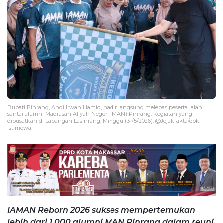
Bupati Pinrang, Andi Irwan Hamid, hadir langsung melepas peserta jalan
santai alumni Madrasah Aliyah Negeri (MAN) Pinrang. Kegiatan yang
dipusatkan di Lapangan Lasinrang, Minggu (31/5/2026). @Jejakfakta/dok.
Istimewa
IAMAN Reborn 2026 sukses mempertemukan
lebih dari 1.000 alumni MAN Pinrang dalam reuni