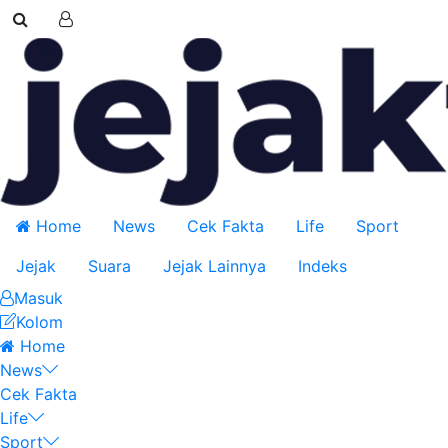
Home
News
Cek Fakta
Life
Sport
Jejak
Suara
Jejak Lainnya
Indeks
Masuk
Kolom
Home
News
Cek Fakta
Life
Sport