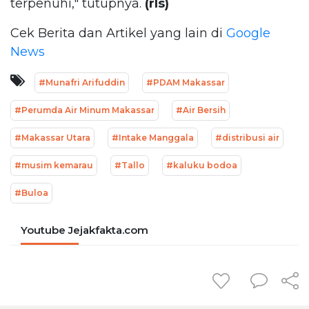
terpenuhi," tutupnya.
(rls)
Cek Berita dan Artikel yang lain di
Google
News
#Munafri Arifuddin
#PDAM Makassar
#Perumda Air Minum Makassar
#Air Bersih
#Makassar Utara
#Intake Manggala
#distribusi air
#musim kemarau
#Tallo
#kaluku bodoa
#Buloa
Youtube Jejakfakta.com