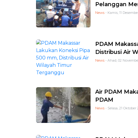
Pelanggan Me
News
- Kamis, 11 Desember
PDAM Makassa
Distribusi Air
News
- Ahad, 02 November
Air PDAM Makas
PDAM
News
- Selasa, 21 Oktober 