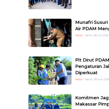
Munafri Susuri
Air PDAM Meng
News
- Senin, 06 Juli 2026
Plt Dirut PDA
Pengaturan Jal
Diperkuat
News
- Senin, 08 Juni 2026
Komitmen Jaga
Makassar Pimp