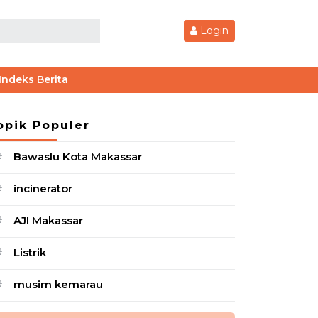
Login
Indeks Berita
opik Populer
Bawaslu Kota Makassar
#
incinerator
#
AJI Makassar
#
Listrik
#
musim kemarau
#