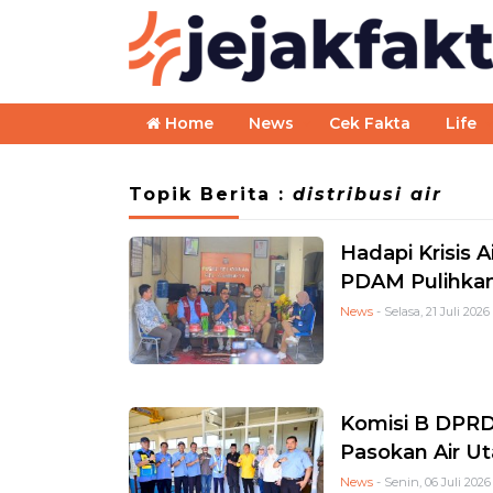
Home
News
Cek Fakta
Life
Topik Berita :
distribusi air
Hadapi Krisis 
PDAM Pulihkan 
News
- Selasa, 21 Juli 2026
Komisi B DPRD 
Pasokan Air Uta
News
- Senin, 06 Juli 2026