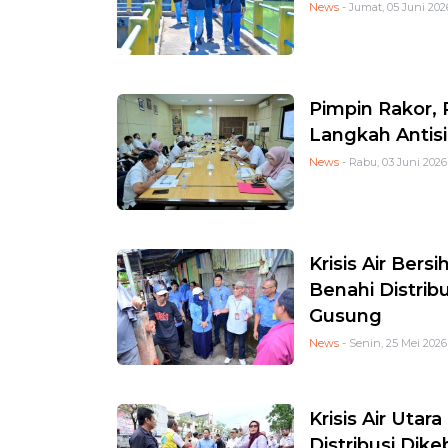
News
- Jumat, 05 Juni 2026
Pimpin Rakor,
Langkah Antisip
News
- Rabu, 03 Juni 2026
Krisis Air Ber
Benahi Distrib
Gusung
News
- Senin, 25 Mei 2026
Krisis Air Uta
Distribusi Dik