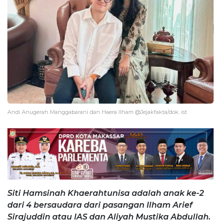
Andi Anugerah Manggabarani dan Haera Ilham @Jejakfakta/dok. ist
Siti Hamsinah Khaerahtunisa adalah anak ke-2
dari 4 bersaudara dari pasangan Ilham Arief
Sirajuddin atau IAS dan Aliyah Mustika Abdullah.