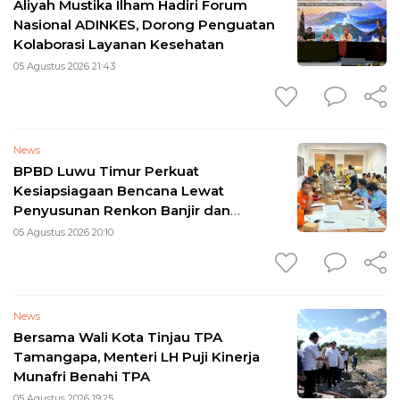
Aliyah Mustika Ilham Hadiri Forum
Nasional ADINKES, Dorong Penguatan
Kolaborasi Layanan Kesehatan
05 Agustus 2026 21:43
News
BPBD Luwu Timur Perkuat
Kesiapsiagaan Bencana Lewat
Penyusunan Renkon Banjir dan
Longsor 2026
05 Agustus 2026 20:10
News
Bersama Wali Kota Tinjau TPA
Tamangapa, Menteri LH Puji Kinerja
Munafri Benahi TPA
05 Agustus 2026 19:25