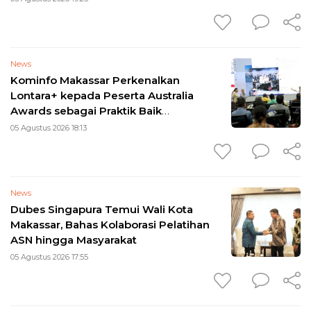
News
Kominfo Makassar Perkenalkan
Lontara+ kepada Peserta Australia
Awards sebagai Praktik Baik
Transformasi Digital
05 Agustus 2026 18:13
News
Dubes Singapura Temui Wali Kota
Makassar, Bahas Kolaborasi Pelatihan
ASN hingga Masyarakat
05 Agustus 2026 17:55