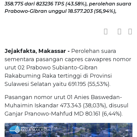
358.775 dari 823236 TPS (43.58%), perolehan suara
Prabowo-Gibran unggul 18.577.203 (56,94%),
Jejakfakta, Makassar -
Perolehan suara
sementara pasangan capres cawapres nomor
urut 02 Prabowo Subianto-Gibran
Rakabuming Raka tertinggi di Provinsi
Sulawesi Selatan yaitu 691.195 (55,53%).
Pasangan nomor urut 01 Anies Baswedan-
Muhaimin Iskandar 473.343 (38,03%), disusul
Ganjar Pranowo-Mahfud MD 80.161 (6,44%).