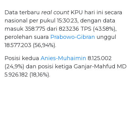
Data terbaru
real count
KPU hari ini secara
nasional per pukul 15:30:23, dengan data
masuk 358.775 dari 823236 TPS (43.58%),
perolehan suara
Prabowo-Gibran
unggul
18.577.203 (56,94%).
Posisi kedua
Anies-Muhaimin
8.125.002
(24,9%) dan posisi ketiga Ganjar-Mahfud MD
5.926.182 (18,16%).