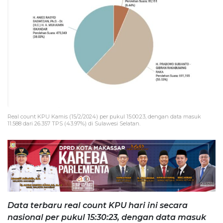
Real count KPU Kamis (15/2/2024) per pukul 15:00:23, dengan data masuk
11.588 dari 26.357 TPS (43.97%) di Sulawesi Selatan.
Data terbaru real count KPU hari ini secara
nasional per pukul 15:30:23, dengan data masuk