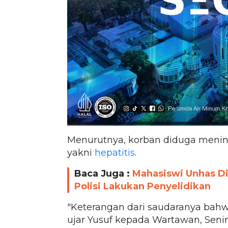
Menurutnya, korban diduga mening
yakni
hepatitis
.
Baca Juga :
Mahasiswi Unhas D
Polisi Lakukan Penyelidikan
"Keterangan dari saudaranya bahwa
ujar Yusuf kepada Wartawan, Senin 