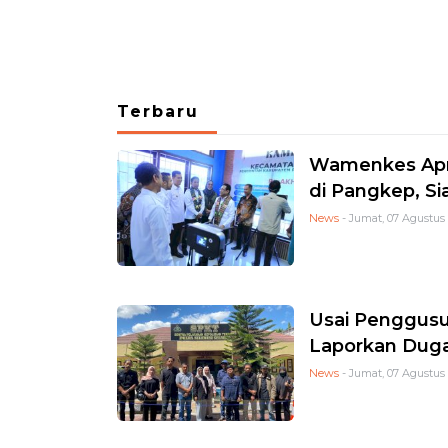
Terbaru
Wamenkes Apre
di Pangkep, Si
News
- Jumat, 07 Agustus 
Usai Penggusu
Laporkan Duga
News
- Jumat, 07 Agustus 