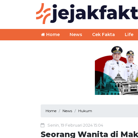
Home
News
Cek Fakta
Life
Home
News
Hukum
Senin, 19 Februari 2024 15:04
Seorang Wanita di Ma