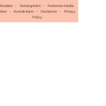
Redaksi
Tentang Kami
Pedoman Media
Siber
Kontak Kami
Disclaimer
Privacy
Policy