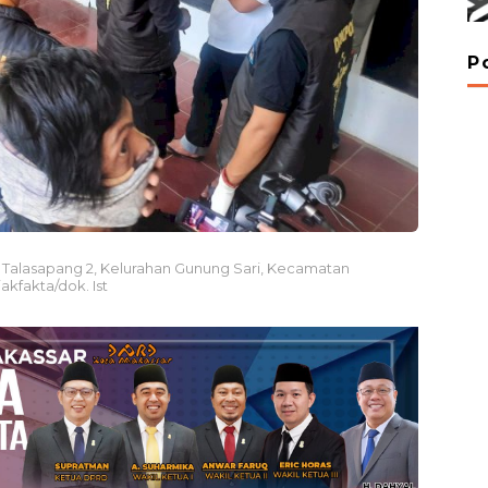
P
n Talasapang 2, Kelurahan Gunung Sari, Kecamatan
akfakta/dok. Ist