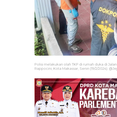
Polisi melakukan olah TKP di rumah duka di Jala
Rappocini, Kota Makassar, Senin (19/2/2024). @Jej