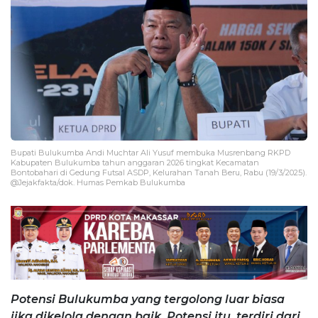
Bupati Bulukumba Andi Muchtar Ali Yusuf membuka Musrenbang RKPD
Kabupaten Bulukumba tahun anggaran 2026 tingkat Kecamatan
Bontobahari di Gedung Futsal ASDP, Kelurahan Tanah Beru, Rabu (19/3/2025).
@Jejakfakta/dok. Humas Pemkab Bulukumba
Potensi Bulukumba yang tergolong luar biasa
jika dikelola dengan baik. Potensi itu, terdiri dari