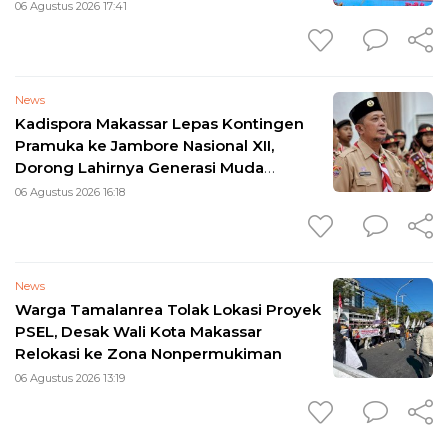
06 Agustus 2026 17:41
News
Kadispora Makassar Lepas Kontingen
Pramuka ke Jambore Nasional XII,
Dorong Lahirnya Generasi Muda
Berkarakter
06 Agustus 2026 16:18
News
Warga Tamalanrea Tolak Lokasi Proyek
PSEL, Desak Wali Kota Makassar
Relokasi ke Zona Nonpermukiman
06 Agustus 2026 13:19