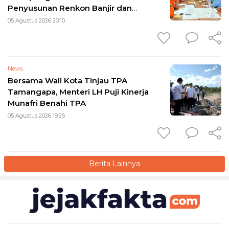
Penyusunan Renkon Banjir dan
Longsor 2026
05 Agustus 2026 20:10
News
Bersama Wali Kota Tinjau TPA
Tamangapa, Menteri LH Puji Kinerja
Munafri Benahi TPA
05 Agustus 2026 19:25
Berita Lainnya