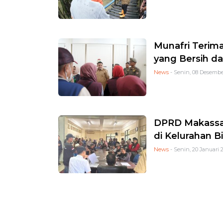
Munafri Terim
yang Bersih d
News
- Senin, 08 Desembe
DPRD Makassar
di Kelurahan B
News
- Senin, 20 Januari 2