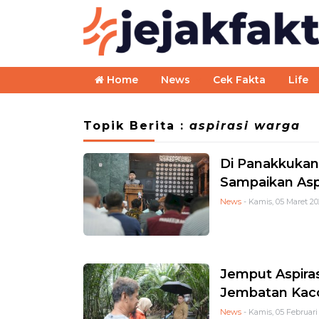
Home
News
Cek Fakta
Life
Topik Berita :
aspirasi warga
Di Panakkukan
Sampaikan Asp
News
- Kamis, 05 Maret 20
Jemput Aspira
Jembatan Kacc
News
- Kamis, 05 Februari 