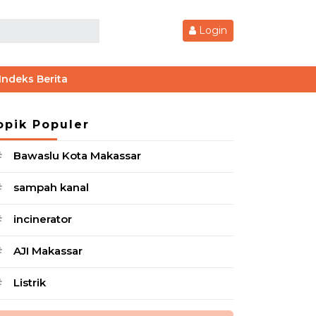
Login
Indeks Berita
opik Populer
Bawaslu Kota Makassar
#
sampah kanal
#
incinerator
#
AJI Makassar
#
Listrik
#