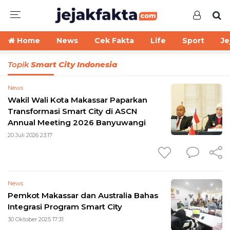
Home
News
Cek Fakta
Life
Sport
Je
Topik
Smart City Indonesia
News
Wakil Wali Kota Makassar Paparkan
Transformasi Smart City di ASCN
Annual Meeting 2026 Banyuwangi
20 Juli 2026 23:17
News
Pemkot Makassar dan Australia Bahas
Integrasi Program Smart City
30 Oktober 2025 17:31