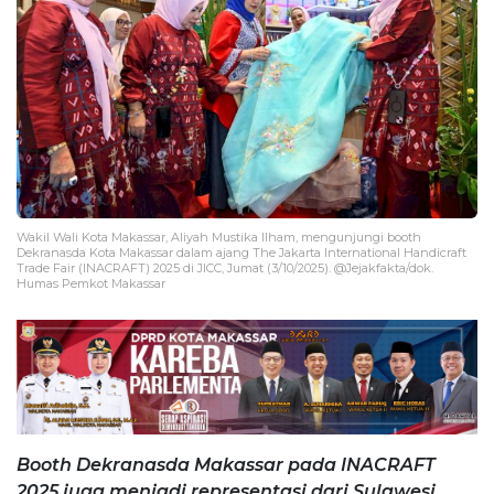
Wakil Wali Kota Makassar, Aliyah Mustika Ilham, mengunjungi booth
Dekranasda Kota Makassar dalam ajang The Jakarta International Handicraft
Trade Fair (INACRAFT) 2025 di JICC, Jumat (3/10/2025). @Jejakfakta/dok.
Humas Pemkot Makassar
Booth Dekranasda Makassar pada INACRAFT
2025 juga menjadi representasi dari Sulawesi