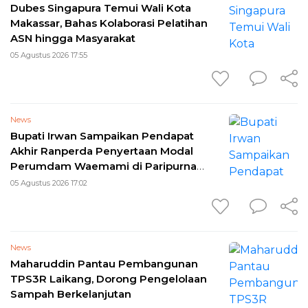
Dubes Singapura Temui Wali Kota
Makassar, Bahas Kolaborasi Pelatihan
ASN hingga Masyarakat
05 Agustus 2026 17:55
News
Bupati Irwan Sampaikan Pendapat
Akhir Ranperda Penyertaan Modal
Perumdam Waemami di Paripurna
DPRD
05 Agustus 2026 17:02
News
Maharuddin Pantau Pembangunan
TPS3R Laikang, Dorong Pengelolaan
Sampah Berkelanjutan