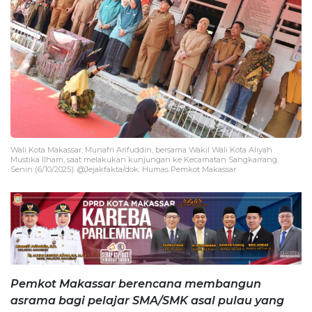
Wali Kota Makassar, Munafri Arifuddin, bersama Wakil Wali Kota Aliyah
Mustika Ilham, saat melakukan kunjungan ke Kecamatan Sangkarrang,
Senin (6/10/2025). @Jejakfakta/dok. Humas Pemkot Makassar
Pemkot Makassar berencana membangun
asrama bagi pelajar SMA/SMK asal pulau yang