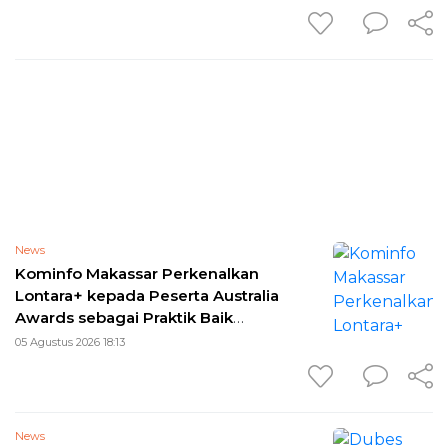
News
Kominfo Makassar Perkenalkan
Lontara+ kepada Peserta Australia
Awards sebagai Praktik Baik
Transformasi Digital
05 Agustus 2026 18:13
News