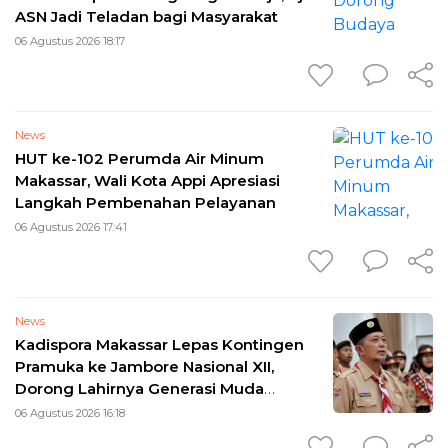
ASN Jadi Teladan bagi Masyarakat
06 Agustus 2026 18:17
News
HUT ke-102 Perumda Air Minum
Makassar, Wali Kota Appi Apresiasi
Langkah Pembenahan Pelayanan
06 Agustus 2026 17:41
News
Kadispora Makassar Lepas Kontingen
Pramuka ke Jambore Nasional XII,
Dorong Lahirnya Generasi Muda
Berkarakter
06 Agustus 2026 16:18