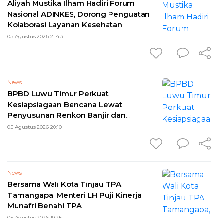
Aliyah Mustika Ilham Hadiri Forum
Nasional ADINKES, Dorong Penguatan
Kolaborasi Layanan Kesehatan
05 Agustus 2026 21:43
News
BPBD Luwu Timur Perkuat
Kesiapsiagaan Bencana Lewat
Penyusunan Renkon Banjir dan
Longsor 2026
05 Agustus 2026 20:10
News
Bersama Wali Kota Tinjau TPA
Tamangapa, Menteri LH Puji Kinerja
Munafri Benahi TPA
05 Agustus 2026 19:25