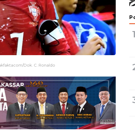
P
jakfaktacom/Dok. C. Ronaldo