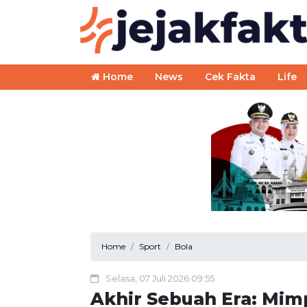
Home
News
Cek Fakta
Life
Home
Sport
Bola
Selasa, 07 Juli 2026 09:55
Akhir Sebuah Era: Mimp