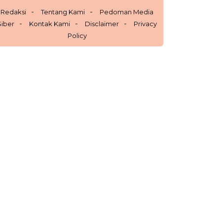
Redaksi
Tentang Kami
Pedoman Media
Siber
Kontak Kami
Disclaimer
Privacy
Policy