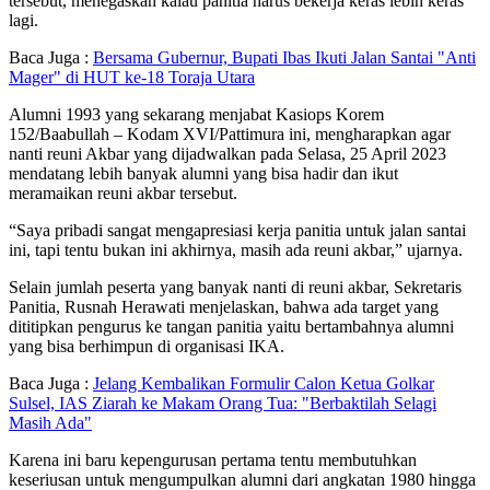
tersebut, menegaskan kalau panitia harus bekerja keras lebih keras
lagi.
Baca Juga :
Bersama Gubernur, Bupati Ibas Ikuti Jalan Santai "Anti
Mager" di HUT ke-18 Toraja Utara
Alumni 1993 yang sekarang menjabat Kasiops Korem
152/Baabullah – Kodam XVI/Pattimura ini, mengharapkan agar
nanti reuni Akbar yang dijadwalkan pada Selasa, 25 April 2023
mendatang lebih banyak alumni yang bisa hadir dan ikut
meramaikan reuni akbar tersebut.
“Saya pribadi sangat mengapresiasi kerja panitia untuk jalan santai
ini, tapi tentu bukan ini akhirnya, masih ada reuni akbar,” ujarnya.
Selain jumlah peserta yang banyak nanti di reuni akbar, Sekretaris
Panitia, Rusnah Herawati menjelaskan, bahwa ada target yang
dititipkan pengurus ke tangan panitia yaitu bertambahnya alumni
yang bisa berhimpun di organisasi IKA.
Baca Juga :
Jelang Kembalikan Formulir Calon Ketua Golkar
Sulsel, IAS Ziarah ke Makam Orang Tua: "Berbaktilah Selagi
Masih Ada"
Karena ini baru kepengurusan pertama tentu membutuhkan
keseriusan untuk mengumpulkan alumni dari angkatan 1980 hingga