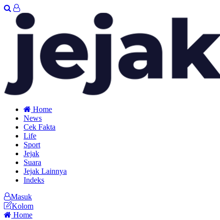
Home
News
Cek Fakta
Life
Sport
Jejak
Suara
Jejak Lainnya
Indeks
Masuk
Kolom
Home