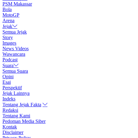
PSM Makassar
Bola
MotoGP
Arena
Jejak
Semua Jejak
Story
Images
News Videos
Wawancara
Podcast
Suara
Semua Suara
Opini
Esai
Perspektif
Jejak Lainnya
Indeks
Tentang Jejak Fakta
Redaksi
Tentang Kami
Pedoman Media Siber
Kontak
Disclaimer
Privacy Policy