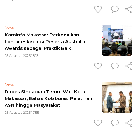
News
Kominfo Makassar Perkenalkan
Lontara+ kepada Peserta Australia
Awards sebagai Praktik Baik
Transformasi Digital
05 Agustus 2026 18:13
News
Dubes Singapura Temui Wali Kota
Makassar, Bahas Kolaborasi Pelatihan
ASN hingga Masyarakat
05 Agustus 2026 17:55