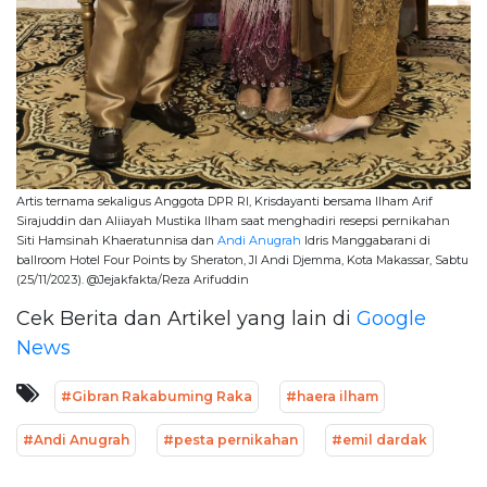
Artis ternama sekaligus Anggota DPR RI, Krisdayanti bersama Ilham Arif
Sirajuddin dan Aliiayah Mustika Ilham saat menghadiri resepsi pernikahan
Siti Hamsinah Khaeratunnisa dan
Andi Anugrah
Idris Manggabarani di
ballroom Hotel Four Points by Sheraton, Jl Andi Djemma, Kota Makassar, Sabtu
(25/11/2023). @Jejakfakta/Reza Arifuddin
Cek Berita dan Artikel yang lain di
Google
News
#Gibran Rakabuming Raka
#haera ilham
#Andi Anugrah
#pesta pernikahan
#emil dardak