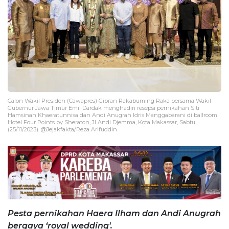
Calon Wakil Presiden (Cawapres) Gibran Rakabuming Raka bersama Wakil
Gubernur Jawa Timur Emil Dardak menghadiri resepsi pernikahan Siti
Hamsinah Khaeratunnisa dan Andi Anugrah Idris Manggabarani di ballroom
Hotel Four Points by Sheraton, Jl Andi Djemma, Kota Makassar, Sabtu
(25/11/2023). @Jejakfakta/Reza Arifuddin
Pesta pernikahan Haera Ilham dan Andi Anugrah
bergaya ‘royal wedding'.