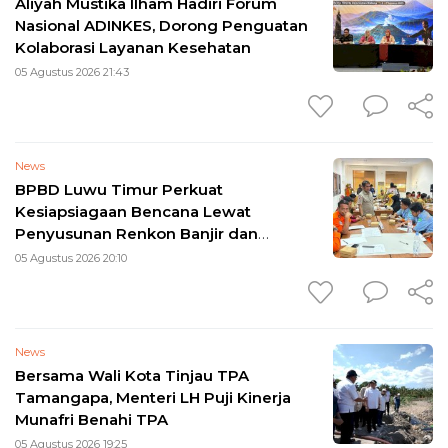
Aliyah Mustika Ilham Hadiri Forum
Nasional ADINKES, Dorong Penguatan
Kolaborasi Layanan Kesehatan
05 Agustus 2026 21:43
News
BPBD Luwu Timur Perkuat
Kesiapsiagaan Bencana Lewat
Penyusunan Renkon Banjir dan
Longsor 2026
05 Agustus 2026 20:10
News
Bersama Wali Kota Tinjau TPA
Tamangapa, Menteri LH Puji Kinerja
Munafri Benahi TPA
05 Agustus 2026 19:25