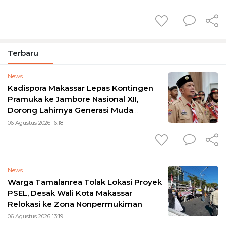
Terbaru
News
Kadispora Makassar Lepas Kontingen
Pramuka ke Jambore Nasional XII,
Dorong Lahirnya Generasi Muda
Berkarakter
06 Agustus 2026 16:18
News
Warga Tamalanrea Tolak Lokasi Proyek
PSEL, Desak Wali Kota Makassar
Relokasi ke Zona Nonpermukiman
06 Agustus 2026 13:19