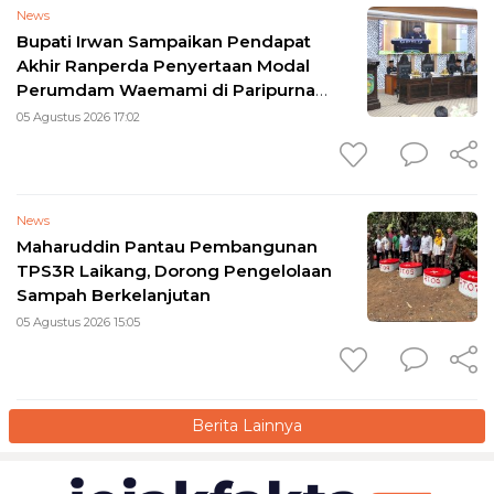
News
Bupati Irwan Sampaikan Pendapat
Akhir Ranperda Penyertaan Modal
Perumdam Waemami di Paripurna
DPRD
05 Agustus 2026 17:02
News
Maharuddin Pantau Pembangunan
TPS3R Laikang, Dorong Pengelolaan
Sampah Berkelanjutan
05 Agustus 2026 15:05
Berita Lainnya