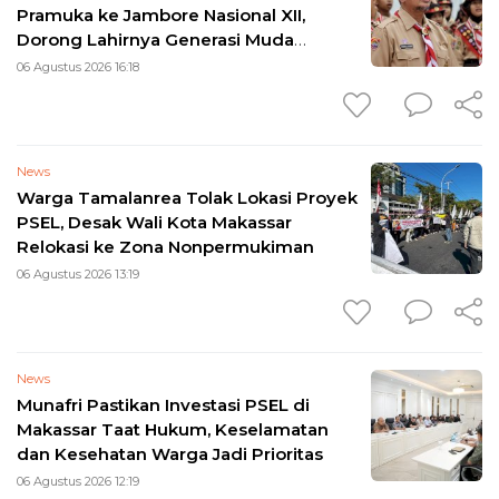
Pramuka ke Jambore Nasional XII,
Dorong Lahirnya Generasi Muda
Berkarakter
06 Agustus 2026 16:18
News
Warga Tamalanrea Tolak Lokasi Proyek
PSEL, Desak Wali Kota Makassar
Relokasi ke Zona Nonpermukiman
06 Agustus 2026 13:19
News
Munafri Pastikan Investasi PSEL di
Makassar Taat Hukum, Keselamatan
dan Kesehatan Warga Jadi Prioritas
06 Agustus 2026 12:19