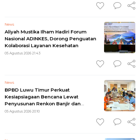
News
Aliyah Mustika Ilham Hadiri Forum
Nasional ADINKES, Dorong Penguatan
Kolaborasi Layanan Kesehatan
05 Agustus 2026 21:43
News
BPBD Luwu Timur Perkuat
Kesiapsiagaan Bencana Lewat
Penyusunan Renkon Banjir dan
Longsor 2026
05 Agustus 2026 20:10