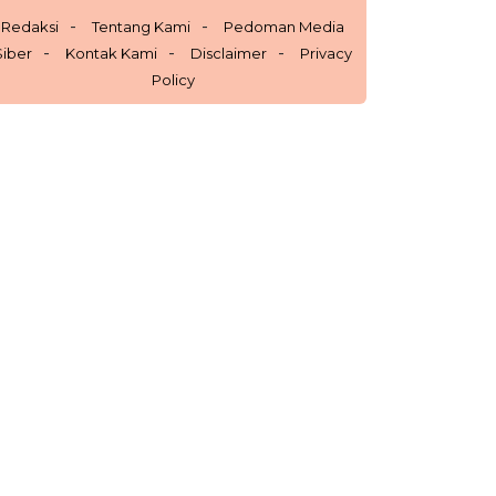
Redaksi
Tentang Kami
Pedoman Media
Siber
Kontak Kami
Disclaimer
Privacy
Policy