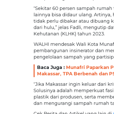
“Sekitar 60 persen sampah rumah 
lainnya bisa didaur ulang. Artiny
tidak perlu dibakar atau dibuang k
dari hulu,” jelas Fadli, mengutip
Kehutanan (KLHK) tahun 2023.
WALHI mendesak Wali Kota Munafr
pembangunan insinerator dan men
pengelolaan sampah yang partisipa
Baca Juga :
Munafri Paparkan P
Makassar, TPA Berbenah dan PS
“Jika Makassar ingin keluar dari 
Solusinya adalah memperkuat fas
plastik dari produsen, serta me
dan mengurangi sampah rumah tang
Cek Berita dan Artikel yang lain di