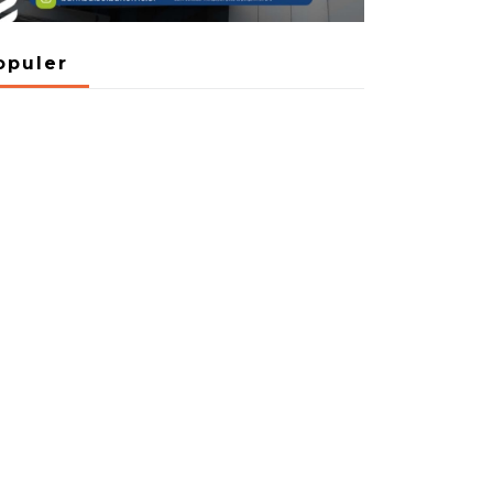
opuler