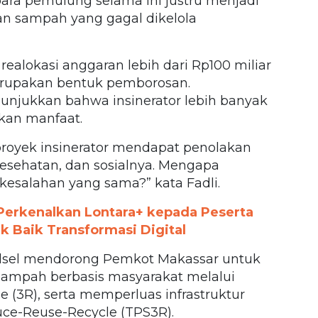
ara pemulung selama ini justru menjadi
n sampah yang gagal dikelola
alokasi anggaran lebih dari Rp100 miliar
rupakan bentuk pemborosan.
unjukkan bahwa insinerator lebih banyak
kan manfaat.
proyek insinerator mendapat penolakan
esehatan, dan sosialnya. Mengapa
kesalahan yang sama?” kata Fadli.
Perkenalkan Lontara+ kepada Peserta
k Baik Transformasi Digital
 Sulsel mendorong Pemkot Makassar untuk
ampah berbasis masyarakat melalui
 (3R), serta memperluas infrastruktur
e-Reuse-Recycle (TPS3R).