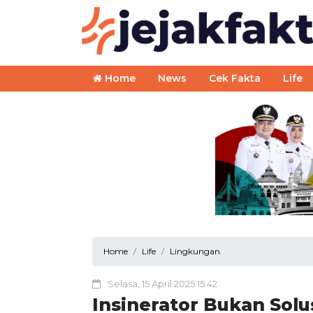
Home
News
Cek Fakta
Life
Home
Life
Lingkungan
Selasa, 15 April 2025 15:42
Insinerator Bukan Solu