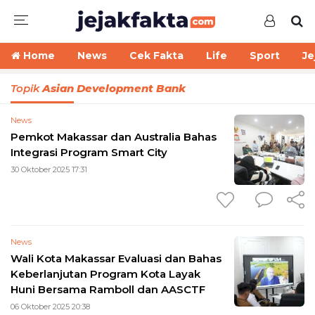
Home
News
Cek Fakta
Life
Sport
Je
Topik
Asian Development Bank
News
Pemkot Makassar dan Australia Bahas
Integrasi Program Smart City
30 Oktober 2025 17:31
News
Wali Kota Makassar Evaluasi dan Bahas
Keberlanjutan Program Kota Layak
Huni Bersama Ramboll dan AASCTF
06 Oktober 2025 20:38