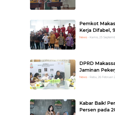
Pemkot Makass
Kerja Difabel,
News
- Kamis, 25 Septemb
DPRD Makassar
Jaminan Peker
News
- Rabu, 26 Februari 
Kabar Baik! Pe
Persen pada 2