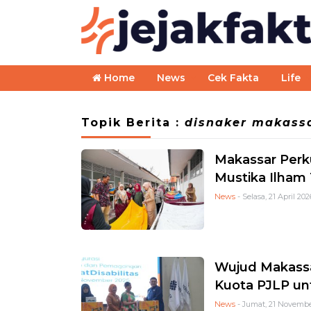
Home
News
Cek Fakta
Life
Topik Berita :
disnaker makass
Makassar Perk
Mustika Ilham 
News
- Selasa, 21 April 202
Wujud Makassa
Kuota PJLP un
News
- Jumat, 21 November