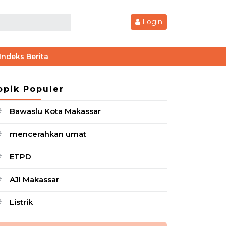
Login
Indeks Berita
opik Populer
Bawaslu Kota Makassar
#
mencerahkan umat
#
ETPD
#
AJI Makassar
#
Listrik
#