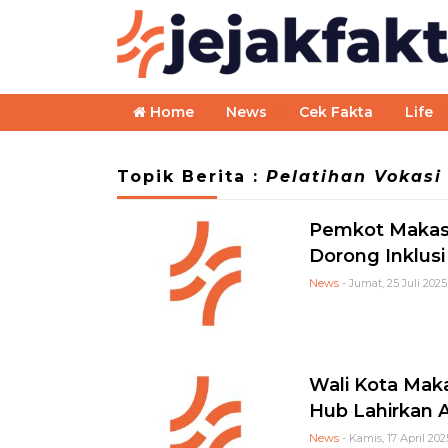
Home
News
Cek Fakta
Life
Topik Berita :
Pelatihan Vokasi
Pemkot Makas
Dorong Inklus
News
- Jumat, 25 Juli 2025
Wali Kota Maka
Hub Lahirkan 
News
- Kamis, 17 April 202