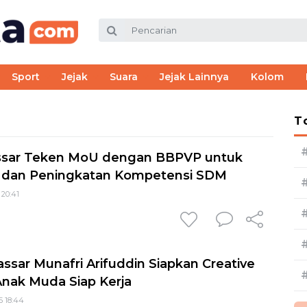
Sport
Jejak
Suara
Jejak Lainnya
Kolom
T
sar Teken MoU dengan BBPVP untuk
i dan Peningkatan Kompetensi SDM
 20:41
ssar Munafri Arifuddin Siapkan Creative
Anak Muda Siap Kerja
5 18:44