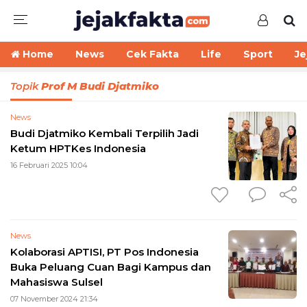
Home
News
Cek Fakta
Life
Sport
Je
Topik
Prof M Budi Djatmiko
News
Budi Djatmiko Kembali Terpilih Jadi
Ketum HPTKes Indonesia
16 Februari 2025 10:04
News
Kolaborasi APTISI, PT Pos Indonesia
Buka Peluang Cuan Bagi Kampus dan
Mahasiswa Sulsel
07 November 2024 21:34