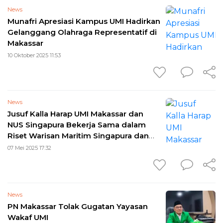
News
Munafri Apresiasi Kampus UMI Hadirkan
Gelanggang Olahraga Representatif di
Makassar
10 Oktober 2025 11:53
News
Jusuf Kalla Harap UMI Makassar dan
NUS Singapura Bekerja Sama dalam
Riset Warisan Maritim Singapura dan
Sulawesi
07 Mei 2025 17:32
News
PN Makassar Tolak Gugatan Yayasan
Wakaf UMI