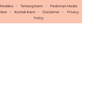
Redaksi
Tentang Kami
Pedoman Media
Siber
Kontak Kami
Disclaimer
Privacy
Policy