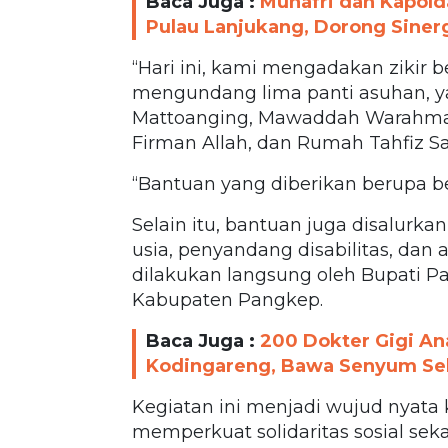
Baca Juga :
Munafri dan Kapold
Pulau Lanjukang, Dorong Siner
“Hari ini, kami mengadakan zikir 
mengundang lima panti asuhan, ya
Mattoanging, Mawaddah Warahmah
Firman Allah, dan Rumah Tahfiz Sa
“Bantuan yang diberikan berupa ber
Selain itu, bantuan juga disalurka
usia, penyandang disabilitas, dan
dilakukan langsung oleh Bupati P
Kabupaten Pangkep.
Baca Juga :
200 Dokter Gigi An
Kodingareng, Bawa Senyum Seh
Kegiatan ini menjadi wujud nya
memperkuat solidaritas sosial se