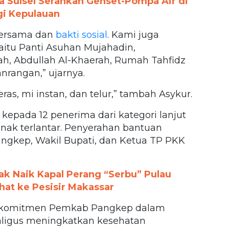
a Sulsel Serahkan Genset-Pompa Air di
gi Kepulauan
bersama dan
bakti sosial
. Kami juga
itu Panti Asuhan Mujahadin,
, Abdullah Al-Khaerah, Rumah Tahfidz
nrangan,” ujarnya.
as, mi instan, dan telur,” tambah Asykur.
n kepada 12 penerima dari kategori lanjut
 anak terlantar. Penyerahan bantuan
angkep, Wakil Bupati, dan Ketua TP PKK
ak Naik Kapal Perang “Serbu” Pulau
at ke Pesisir Makassar
ta komitmen Pemkab Pangkep dalam
kaligus meningkatkan kesehatan