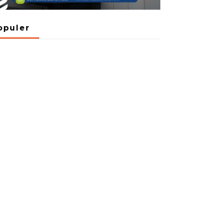
opuler