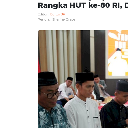
Rangka HUT ke-80 RI, Di
Editor :
Editor JF
Penulis :
Sherine Grace