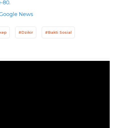
e-80
.
Google News
kep
#Dzikir
#Bakti Sosial