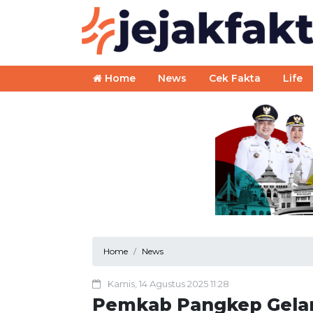
Home
News
Cek Fakta
Life
Home
News
Kamis, 14 Agustus 2025 11:28
Pemkab Pangkep Gelar