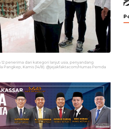
P
penerima dari kategori lanjut usia, penyandang
Setda Pangkep, Kamis (14/8). @jejakfaktacom/Humas Pemda