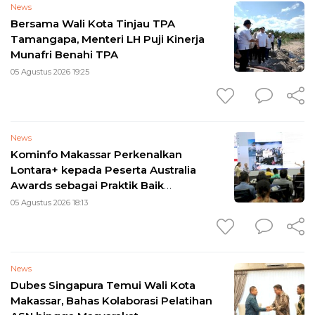
News
Bersama Wali Kota Tinjau TPA
Tamangapa, Menteri LH Puji Kinerja
Munafri Benahi TPA
05 Agustus 2026 19:25
News
Kominfo Makassar Perkenalkan
Lontara+ kepada Peserta Australia
Awards sebagai Praktik Baik
Transformasi Digital
05 Agustus 2026 18:13
News
Dubes Singapura Temui Wali Kota
Makassar, Bahas Kolaborasi Pelatihan