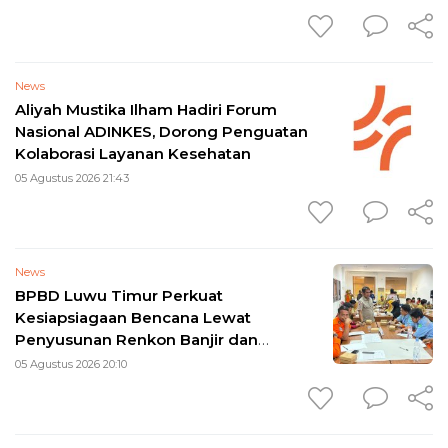
News
Aliyah Mustika Ilham Hadiri Forum
Nasional ADINKES, Dorong Penguatan
Kolaborasi Layanan Kesehatan
05 Agustus 2026 21:43
News
BPBD Luwu Timur Perkuat
Kesiapsiagaan Bencana Lewat
Penyusunan Renkon Banjir dan
Longsor 2026
05 Agustus 2026 20:10