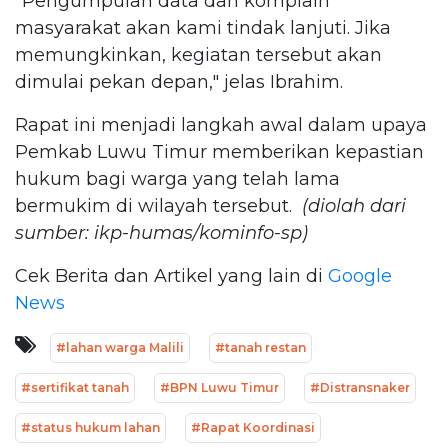
"Pengumpulan data dan komplain
masyarakat akan kami tindak lanjuti. Jika
memungkinkan, kegiatan tersebut akan
dimulai pekan depan," jelas Ibrahim.
Rapat ini menjadi langkah awal dalam upaya
Pemkab Luwu Timur memberikan kepastian
hukum bagi warga yang telah lama
bermukim di wilayah tersebut.
(diolah dari
sumber: ikp-humas/kominfo-sp)
Cek Berita dan Artikel yang lain di
Google
News
#lahan warga Malili
#tanah restan
#sertifikat tanah
#BPN Luwu Timur
#Distransnaker
#status hukum lahan
#Rapat Koordinasi