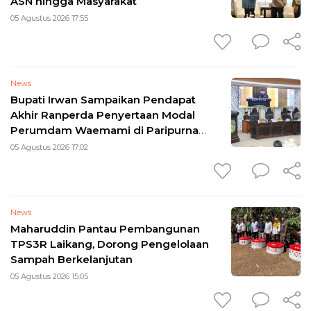
ASN hingga Masyarakat
05 Agustus 2026 17:55
News
Bupati Irwan Sampaikan Pendapat
Akhir Ranperda Penyertaan Modal
Perumdam Waemami di Paripurna
DPRD
05 Agustus 2026 17:02
News
Maharuddin Pantau Pembangunan
TPS3R Laikang, Dorong Pengelolaan
Sampah Berkelanjutan
05 Agustus 2026 15:05