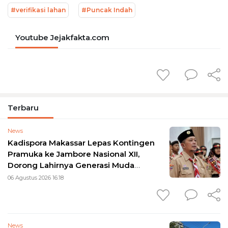
#verifikasi lahan
#Puncak Indah
Youtube Jejakfakta.com
Terbaru
News
Kadispora Makassar Lepas Kontingen
Pramuka ke Jambore Nasional XII,
Dorong Lahirnya Generasi Muda
Berkarakter
06 Agustus 2026 16:18
News