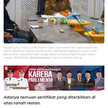
Bupati Luwu Timur, Irwan Bachri Syam, saat memimpin rapat koordinasi
(rakor) bersama instansi terkait untuk membahas kepastian hukum atas
status lahan yang ditempati warga Malili, di Ruang Rapat Bupati, Selasa
malam (30/09/2025). @Jejakfakta/dok. ikp-humas/kominfo-sp
Adanya temuan sertifikat yang diterbitkan di
atas tanah restan.