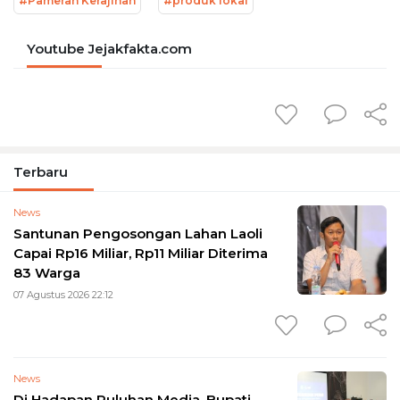
#Pameran Kerajinan
#produk lokal
Youtube Jejakfakta.com
Terbaru
News
Santunan Pengosongan Lahan Laoli
Capai Rp16 Miliar, Rp11 Miliar Diterima
83 Warga
07 Agustus 2026 22:12
News
Di Hadapan Puluhan Media, Bupati