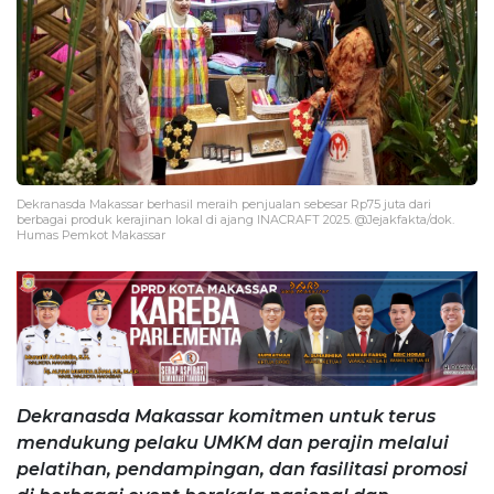
Dekranasda Makassar berhasil meraih penjualan sebesar Rp75 juta dari
berbagai produk kerajinan lokal di ajang INACRAFT 2025. @Jejakfakta/dok.
Humas Pemkot Makassar
Dekranasda Makassar komitmen untuk terus
mendukung pelaku UMKM dan perajin melalui
pelatihan, pendampingan, dan fasilitasi promosi