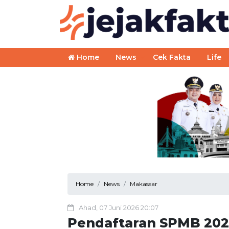
Home
News
Cek Fakta
Life
Home
News
Makassar
Ahad, 07 Juni 2026 20:07
Pendaftaran SPMB 2026