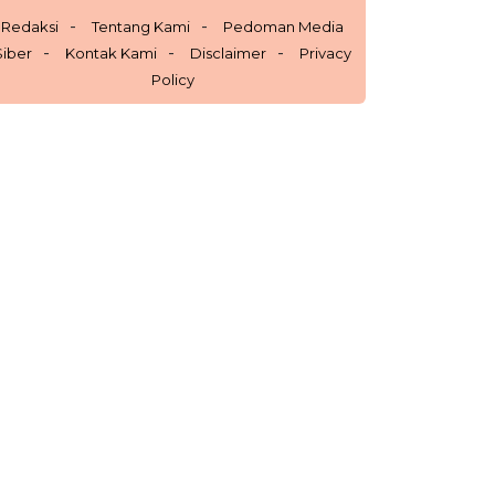
Redaksi
Tentang Kami
Pedoman Media
Siber
Kontak Kami
Disclaimer
Privacy
Policy