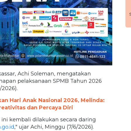
kassar, Achi Soleman, mengatakan
hapan pelaksanaan SPMB Tahun 2026
/2026).
n Hari Anak Nasional 2026, Melinda:
ativitas dan Percaya Diri
 ini kembali dilakukan secara daring
go.id
," ujar Achi, Minggu (7/6/2026).