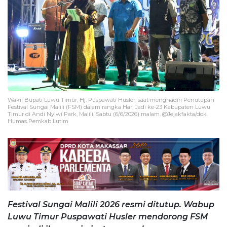
Wakil Bupati Luwu Timur, Hj. Puspawati Husler, saat menghadiri Penutupan
Festival Sungai Malili (FSM) dalam rangka Hari Jadi ke-23 Kabupaten Luwu
Timur di Andi Nyiwi Park, Malili, Sabtu (6/6/2026) malam. @Jejakfakta/dok.
Humas Pemkab Lutim
Festival Sungai Malili 2026 resmi ditutup. Wabup
Luwu Timur Puspawati Husler mendorong FSM