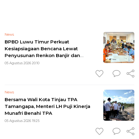
News
BPBD Luwu Timur Perkuat
Kesiapsiagaan Bencana Lewat
Penyusunan Renkon Banjir dan
Longsor 2026
05 Agustus 2026 20:10
News
Bersama Wali Kota Tinjau TPA
Tamangapa, Menteri LH Puji Kinerja
Munafri Benahi TPA
05 Agustus 2026 19:25