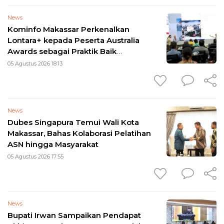
News
Kominfo Makassar Perkenalkan
Lontara+ kepada Peserta Australia
Awards sebagai Praktik Baik
Transformasi Digital
05 Agustus 2026 18:13
News
Dubes Singapura Temui Wali Kota
Makassar, Bahas Kolaborasi Pelatihan
ASN hingga Masyarakat
05 Agustus 2026 17:55
News
Bupati Irwan Sampaikan Pendapat