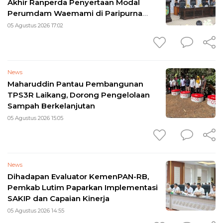
Akhir Ranperda Penyertaan Modal
Perumdam Waemami di Paripurna
DPRD
05 Agustus 2026 17:02
News
Maharuddin Pantau Pembangunan
TPS3R Laikang, Dorong Pengelolaan
Sampah Berkelanjutan
05 Agustus 2026 15:05
News
Dihadapan Evaluator KemenPAN-RB,
Pemkab Lutim Paparkan Implementasi
SAKIP dan Capaian Kinerja
05 Agustus 2026 14:55