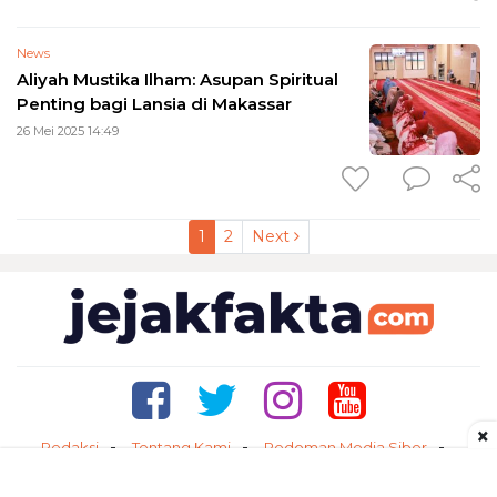
News
Aliyah Mustika Ilham: Asupan Spiritual
Penting bagi Lansia di Makassar
26 Mei 2025 14:49
1
2
Next
×
Redaksi
Tentang Kami
Pedoman Media Siber
Kontak
Disclaimer
Privacy Policy