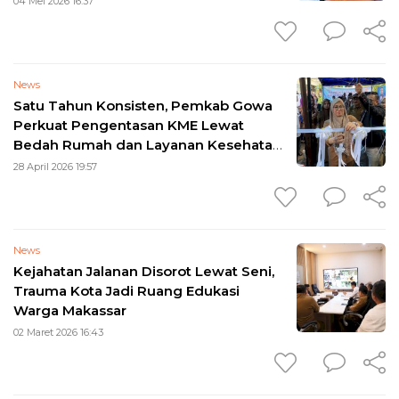
04 Mei 2026 16:37
News
Satu Tahun Konsisten, Pemkab Gowa
Perkuat Pengentasan KME Lewat
Bedah Rumah dan Layanan Kesehatan
Gratis
28 April 2026 19:57
News
Kejahatan Jalanan Disorot Lewat Seni,
Trauma Kota Jadi Ruang Edukasi
Warga Makassar
02 Maret 2026 16:43