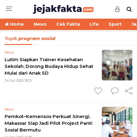
Home
News
Cek Fakta
Life
Sport
Je
Topik
program sosial
News
Lutim Siapkan Trainer Kesehatan
Sekolah, Dorong Budaya Hidup Sehat
Mulai dari Anak SD
24 Juli 2026 18:25
News
Pemkot–Kemensos Perkuat Sinergi,
Makassar Siap Jadi Pilot Project Panti
Sosial Bermutu