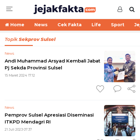
Home
News
Cek Fakta
Life
Sport
Je
Topik
Sekprov Sulsel
News
Andi Muhammad Arsyad Kembali Jabat
Pj Sekda Provinsi Sulsel
15 Maret 2024 17:12
News
Pemprov Sulsel Apresiasi Diseminasi
ITKPD Mendagri RI
21 Juli 2023 07:37