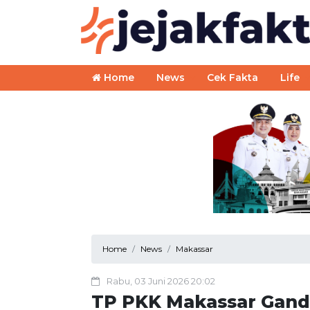
Home
News
Cek Fakta
Life
Home
News
Makassar
Rabu, 03 Juni 2026 20:02
TP PKK Makassar Gand