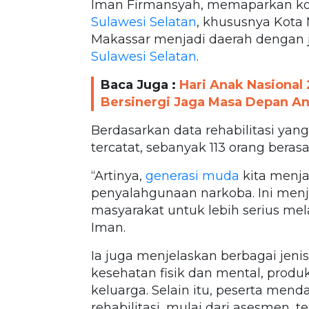
Iman Firmansyah, memaparkan ko
Sulawesi Selatan
, khususnya Kota
Makassar menjadi daerah dengan jum
Sulawesi Selatan
.
Baca Juga :
Hari Anak Nasional
Bersinergi Jaga Masa Depan A
Berdasarkan data rehabilitasi yang
tercatat, sebanyak 113 orang beras
“Artinya,
generasi muda
kita menja
penyalahgunaan narkoba. Ini menj
masyarakat untuk lebih serius mela
Iman.
Ia juga menjelaskan berbagai jen
kesehatan fisik dan mental, produ
keluarga. Selain itu, peserta m
rehabilitasi, mulai dari asesmen,