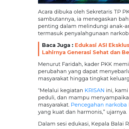
Acara dibuka oleh Sekretaris TP P
sambutannya, ia menegaskan bahw
penting dalam melindungi anak-an
termasuk penyalahgunaan narkob
Baca Juga :
Edukasi ASI Eksklu
Lahirnya Generasi Sehat dan Be
Menurut Faridah, kader PKK memili
perubahan yang dapat menyebarlu
masyarakat hingga tingkat keluarg
“Melalui kegiatan
KRISAN
ini, kami
peduli, dan mampu menyampaikan
masyarakat.
Pencegahan narkoba
yang kuat dan harmonis,” ujarnya.
Dalam sesi edukasi, Kepala Balai 