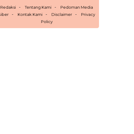
Redaksi
Tentang Kami
Pedoman Media
Siber
Kontak Kami
Disclaimer
Privacy
Policy