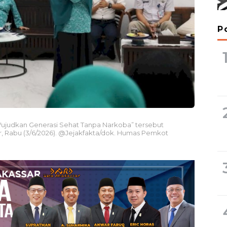
P
ujudkan Generasi Sehat Tanpa Narkoba” tersebut
r, Rabu (3/6/2026). @Jejakfakta/dok. Humas Pemkot