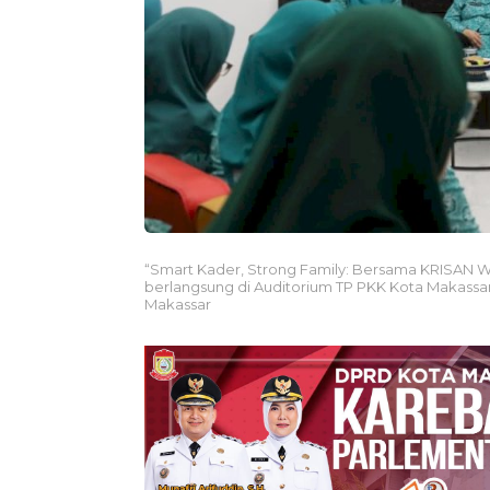
“Smart Kader, Strong Family: Bersama KRISAN W
berlangsung di Auditorium TP PKK Kota Makassa
Makassar