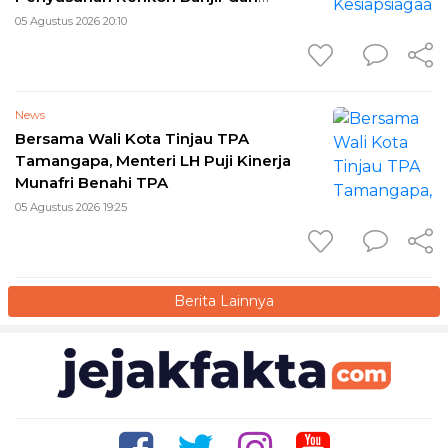
Longsor 2026
05 Agustus 2026 20:10
News
Bersama Wali Kota Tinjau TPA
Tamangapa, Menteri LH Puji Kinerja
Munafri Benahi TPA
05 Agustus 2026 19:25
Berita Lainnya