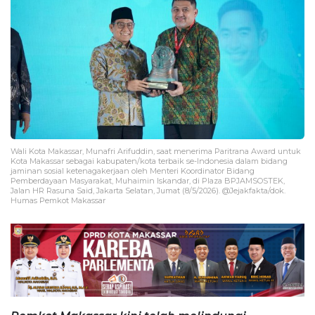
Wali Kota Makassar, Munafri Arifuddin, saat menerima Paritrana Award untuk
Kota Makassar sebagai kabupaten/kota terbaik se-Indonesia dalam bidang
jaminan sosial ketenagakerjaan oleh Menteri Koordinator Bidang
Pemberdayaan Masyarakat, Muhaimin Iskandar, di Plaza BPJAMSOSTEK,
Jalan HR Rasuna Said, Jakarta Selatan, Jumat (8/5/2026). @Jejakfakta/dok.
Humas Pemkot Makassar