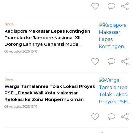
News
Kadispora Makassar Lepas Kontingen
Pramuka ke Jambore Nasional XII,
Dorong Lahirnya Generasi Muda
Berkarakter
06 Agustus 2026 16:18
News
Warga Tamalanrea Tolak Lokasi Proyek
PSEL, Desak Wali Kota Makassar
Relokasi ke Zona Nonpermukiman
06 Agustus 2026 13:19