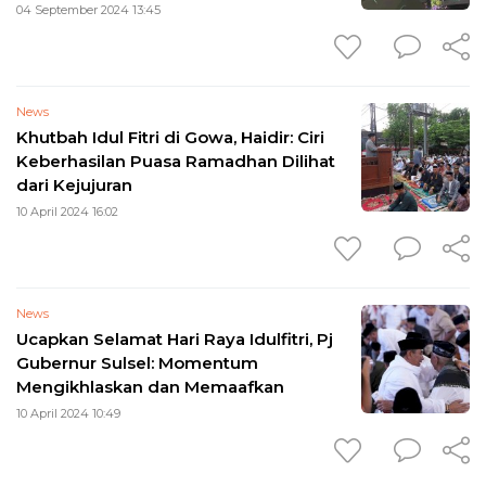
Toleransi yang Paling Indah
04 September 2024 13:45
News
Khutbah Idul Fitri di Gowa, Haidir: Ciri
Keberhasilan Puasa Ramadhan Dilihat
dari Kejujuran
10 April 2024 16:02
News
Ucapkan Selamat Hari Raya Idulfitri, Pj
Gubernur Sulsel: Momentum
Mengikhlaskan dan Memaafkan
10 April 2024 10:49