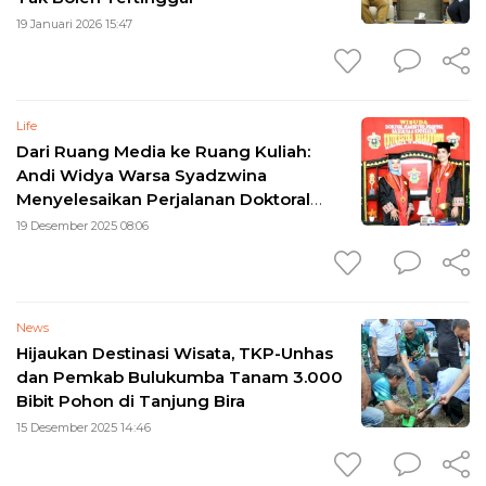
19 Januari 2026 15:47
Life
Dari Ruang Media ke Ruang Kuliah:
Andi Widya Warsa Syadzwina
Menyelesaikan Perjalanan Doktoral
dengan Penuh Makna
19 Desember 2025 08:06
News
Hijaukan Destinasi Wisata, TKP-Unhas
dan Pemkab Bulukumba Tanam 3.000
Bibit Pohon di Tanjung Bira
15 Desember 2025 14:46