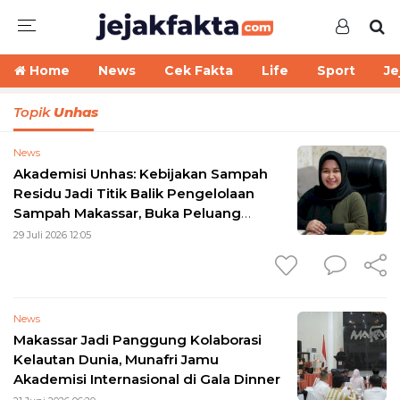
Home
News
Cek Fakta
Life
Sport
Je
Topik
Unhas
News
Akademisi Unhas: Kebijakan Sampah
Residu Jadi Titik Balik Pengelolaan
Sampah Makassar, Buka Peluang
Ekonomi Baru
29 Juli 2026 12:05
News
Makassar Jadi Panggung Kolaborasi
Kelautan Dunia, Munafri Jamu
Akademisi Internasional di Gala Dinner