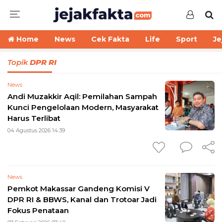
Home
News
Cek Fakta
Life
Sport
Je
Topik
DPR RI
News
Andi Muzakkir Aqil: Pemilahan Sampah
Kunci Pengelolaan Modern, Masyarakat
Harus Terlibat
04 Agustus 2026 14:39
News
Pemkot Makassar Gandeng Komisi V
DPR RI & BBWS, Kanal dan Trotoar Jadi
Fokus Penataan