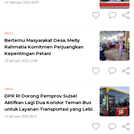
14 Februari 2025 20:07
News
Bertemu Masyarakat Desa, Meity
Rahmatia Komitmen Perjuangkan
Kepentingan Petani
23 Januari 2025 22:59
News
DPR RI Dorong Pemprov Sulsel
Aktifkan Lagi Dua Koridor Teman Bus
untuk Layanan Transportasi yang Lebih
Baik
14 Januari 2025 06:12